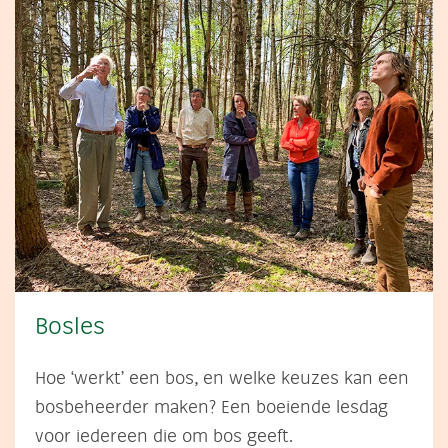
Bosles
Hoe ‘werkt’ een bos, en welke keuzes kan een
bosbeheerder maken? Een boeiende lesdag
voor iedereen die om bos geeft.