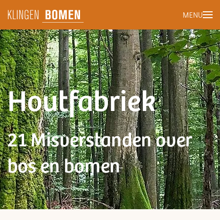
MENU
Terug naar hoofdinhoud
Houtfabriek
21 Misverstanden over
bos en bomen