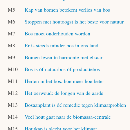
M5
Kap van bomen betekent verlies van bos
M6
Stoppen met houtoogst is het beste voor natuur
M7
Bos moet onderhouden worden
M8
Er is steeds minder bos in ons land
M9
Bomen leven in harmonie met elkaar
M10
Bos is óf natuurbos óf productiebos
M11
Herten in het bos: hoe meer hoe beter
M12
Het oerwoud: de longen van de aarde
M13
Bosaanplant is dé remedie tegen klimaatproblem
M14
Veel hout gaat naar de biomassa-centrale
M15
Houtkap is slecht voor het klimaat