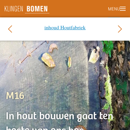
MENU
Terug naar hoofdinhoud
inhoud Houtfabriek
M16
In hout bouwen gaat ten