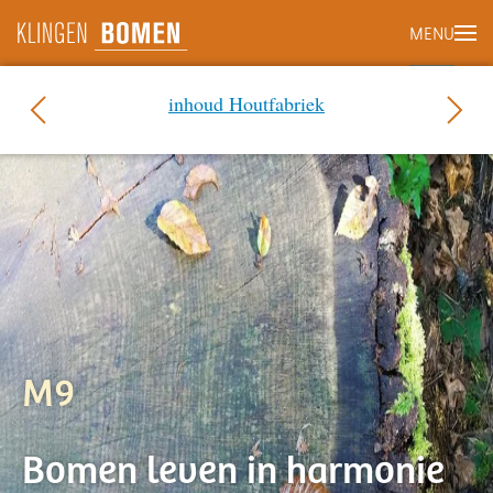
MENU
Terug naar hoofdinhoud
inhoud Houtfabriek
M9
Bomen leven in harmonie