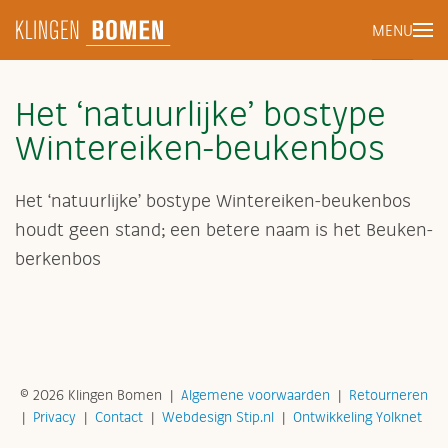
MENU
Terug naar hoofdinhoud
Het ‘natuurlijke’ bostype
Wintereiken-beukenbos
Het ‘natuurlijke’ bostype Wintereiken-beukenbos
houdt geen stand; een betere naam is het Beuken-
berkenbos
©
2026 Klingen Bomen
|
Algemene voorwaarden
|
Retourneren
|
Privacy
|
Contact
|
Webdesign Stip.nl
|
Ontwikkeling Yolknet