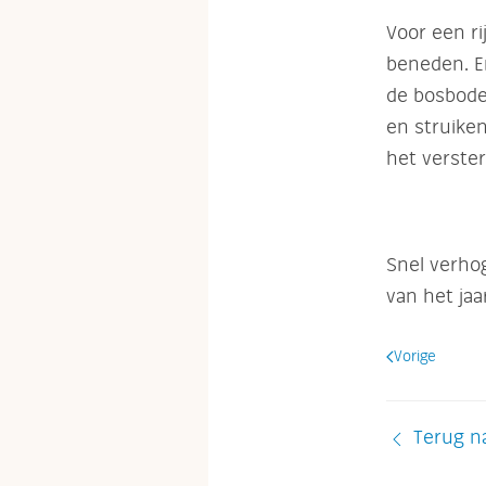
Voor een ri
beneden. En
de bosbode
en struike
het verster
Snel verhog
van het jaa
Vorige
Terug na