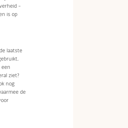
overheid –
en is op
de laatste
gebruikt.
n een
ral ziet?
ook nog
 waarmee de
voor