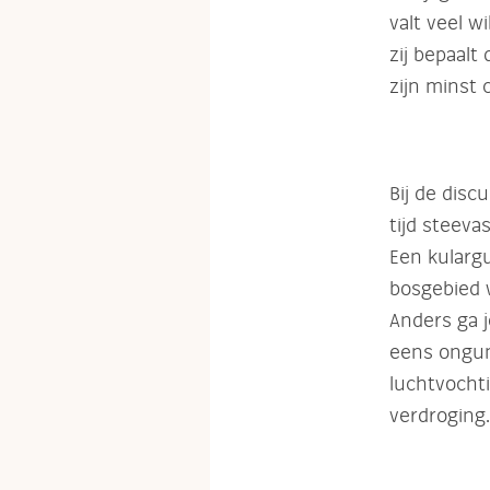
valt veel w
zij bepaalt
zijn minst 
Bij de disc
tijd steeva
Een kulargu
bosgebied 
Anders ga j
eens ongun
luchtvocht
verdroging.