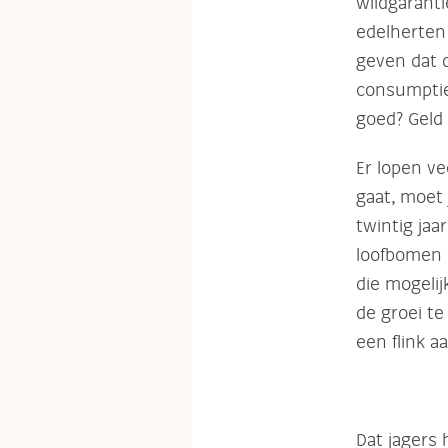
wildgaranti
edelherten
geven dat 
consumptie
goed? Geld 
Er lopen ve
gaat, moet 
twintig ja
loofbomen 
die mogelij
de groei te
een flink a
Dat jagers 