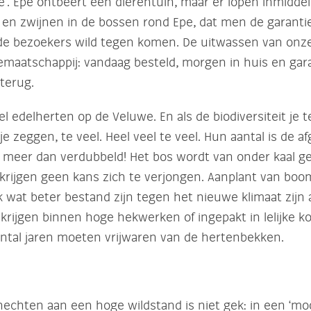
e’. Epe ontbeert een dierentuin, maar er lopen inmiddel
 en zwijnen in de bossen rond Epe, dat men de garantie
de bezoekers wild tegen komen. De uitwassen van onze
maatschappij: vandaag besteld, morgen in huis en gara
terug.
el edelherten op de Veluwe. En als de biodiversiteit je t
je zeggen, te veel. Heel veel te veel. Hun aantal is de a
ar meer dan verdubbeld! Het bos wordt van onder kaal g
krijgen geen kans zich te verjongen. Aanplant van bo
k wat beter bestand zijn tegen het nieuwe klimaat zijn 
 krijgen binnen hoge hekwerken of ingepakt in lelijke k
antal jaren moeten vrijwaren van de hertenbekken.
hechten aan een hoge wildstand is niet gek: in een ‘moo