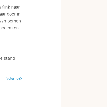
flink naar
aar door in
n van bomen
osbodem en
de stand
Volgende