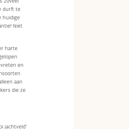
s zoveel
 durft te
 huidige
ntie! Niet
er harte
fgelopen
evreten en
omsoorten
alleen aan
okers die ze
i jachtveld’