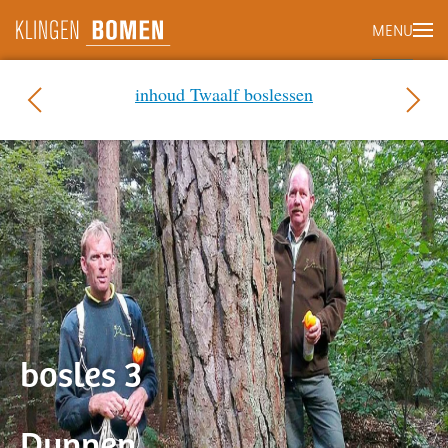
MENU
Terug naar hoofdinhoud
inhoud Twaalf boslessen
bosles 3
Dunnen