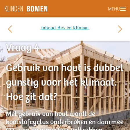
MENU
Terug naar hoofdinhoud
inhoud Bos en klimaat
Vraag 4
Gebruik van hout is dubbel
gunstig voor het klimaat.
Hoe zit dat?
Met gebruik van hout wordt de
koolstofcyclus onderbroken en daarmee