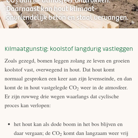
CO
aan de atmosfeer onttrokken.
2
Daarnaast kan hout klimaat-
onvriendelijk beton en staal vervangen.
Kilmaatgunstig: koolstof langdurig vastleggen
Zoals gezegd, bomen leggen zolang ze leven en groeien
koolstof vast, overwegend in hout. Dat hout komt
normaal gesproken een keer aan zijn levenseinde, en dan
komt de in hout vastgelegde CO
weer in de atmosfeer.
2
Er zijn ruwweg drie wegen waarlangs dat cyclische
proces kan verlopen:
het hout kan als dode boom in het bos blijven en
daar vergaan; de CO
komt dan langzaam weer vrij
2