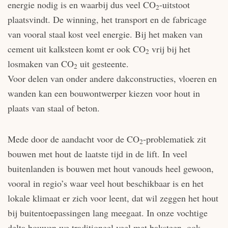
energie nodig is en waarbij dus veel CO
-uitstoot
2
plaatsvindt. De winning, het transport en de fabricage
van vooral staal kost veel energie. Bij het maken van
cement uit kalksteen komt er ook CO
vrij bij het
2
losmaken van CO
uit gesteente.
2
Voor delen van onder andere dakconstructies, vloeren en
wanden kan een bouwontwerper kiezen voor hout in
plaats van staal of beton.
Mede door de aandacht voor de CO
-problematiek zit
2
bouwen met hout de laatste tijd in de lift. In veel
buitenlanden is bouwen met hout vanouds heel gewoon,
vooral in regio’s waar veel hout beschikbaar is en het
lokale klimaat er zich voor leent, dat wil zeggen het hout
bij buitentoepassingen lang meegaat. In onze vochtige
delta bouwen we traditioneel veel met baksteen, ook