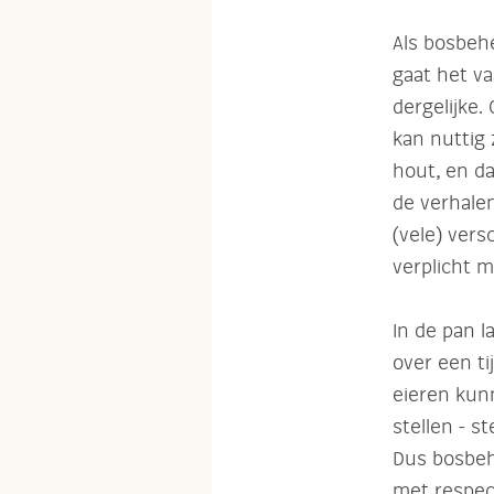
Als bosbeh
gaat het va
dergelijke
kan nuttig 
hout, en d
de verhale
(vele) ver
verplicht m
In de pan l
over een ti
eieren kun
stellen - s
Dus bosbehe
met respec