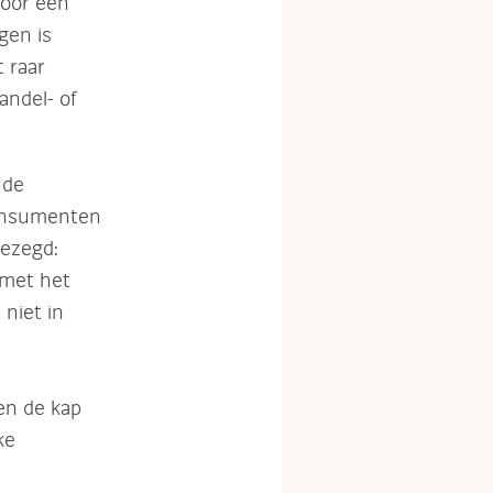
voor een
gen is
 raar
andel- of
 de
consumenten
ezegd:
 met het
niet in
en de kap
ke