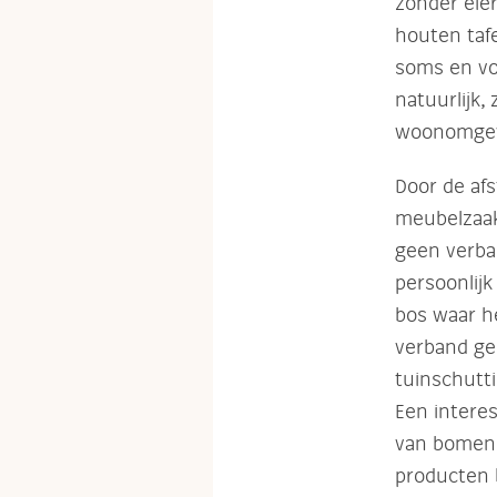
zonder eie
houten taf
soms en vo
natuurlijk,
woonomgev
Door de af
meubelzaak
geen verba
persoonlij
bos waar h
verband ge
tuinschutti
Een intere
van bomen, 
producten 