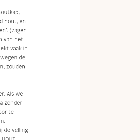
houtkap,
od hout, en
en’. (zagen
en van het
ekt vaak in
oswegen de
en, zouden
er. Als we
ma zonder
oor te
en.
j de velling
r HOUT.