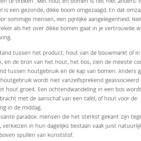
ren te breken’. Met hout en bomen is het niet anders: 
el is een gezonde, dikke boom omgezaagd. En dat omza
or sommige mensen, een pijnlijke aangelegenheid. Niet
 zeker als het over dikke bomen gaat in je vertrouwde w
ing.
stand tussen het product, hout van de bouwmarkt of in
, en de bron van het hout, het bos, zien de meeste 
nd tussen houtgebruik en de kap van bomen. Anders g
k houtgebruik wordt niet vanzelfsprekend geassocieerd
et hout groeit. Een ochtendwandeling in een bos wordt 
bracht met de aanschaf van een tafel, of hout voor de
ng in de middag.
ssante paradox: mensen die het sterkst gekant zijn teg
verkiezen in hun dagelijks bestaan vaak juist natuurlij
boven spullen van kunststof.