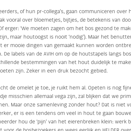
eerders, of hun pr-collega’s, gaan communiceren over 
ak vooral over bloemetjes, bijtjes, de betekenis van do
. Of erger: ‘We moeten zagen om het bos gezond te mak
zijn, maar houtoogst is nooit ‘nodig’). Maar het benutt
at er mooie dingen van gemaakt kunnen worden ontbre
n. De labels van de AVIH om op de houtstapels langs b
schillende bestemmingen van het hout duidelijk te mak
oeten zijn. Zeker in een druk bezocht gebied.
acht de omelet je toe, je ruikt hem al. Opeten is nog fijn
jdje misschien allemaal vega zijn, zal blijken dat we pri
nen. Maar onze samenleving zonder hout? Dat is niet v
terker, er is een tendens om veel in hout te gaan bouw
erder hou de ‘pijn’ van het eierenbreken klein: werk bi
t voor de bosbezoekers en wees eerlijk en HELDER ove